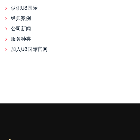
认识U8国际
经典案例
公司新闻
服务种类
加入U8国际官网