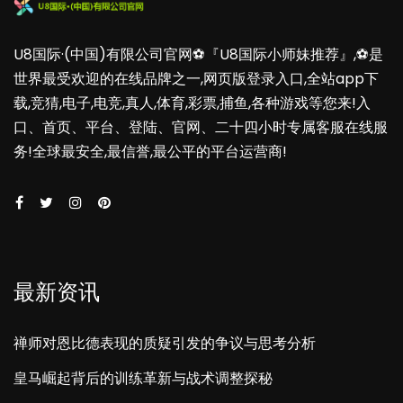
U8国际·(中国)有限公司官网⚽️『U8国际小师妹推荐』,⚽️是
世界最受欢迎的在线品牌之一,网页版登录入口,全站app下
载,竞猜,电子,电竞,真人,体育,彩票,捕鱼,各种游戏等您来!入
口、首页、平台、登陆、官网、二十四小时专属客服在线服
务!全球最安全,最信誉,最公平的平台运营商!
最新资讯
禅师对恩比德表现的质疑引发的争议与思考分析
皇马崛起背后的训练革新与战术调整探秘