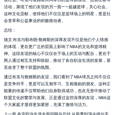
活动，展现了他们友谊的另一面——超越篮球，关心社会。
这种文化贡献，使得他们不仅仅是篮球场上的明星，更是社
会变革和公益事业的积极推动者。
总结：
德文·布克与勒布朗·詹姆斯的深厚友谊不仅是他们个人情感
的体现，更在更广泛的层面上影响了NBA的文化和篮球精
神。这段友谊的核心不仅仅在于场上的互动与配合，更在于
两人通过相互支持和鼓励，推动了各自职业生涯的发展，甚
至改变了整个联盟的氛围。
通过布克与詹姆斯的友谊，我们看到了NBA球员之间不仅仅
是竞争对手，更是可以互相学习、互相激励的朋友。这种正
能量的传递不仅帮助他们自身取得成功，也在无形中推动了
联盟文化的繁荣与发展。正是通过这些深厚的友谊，NBA这
个大家庭才显得更加紧密，充满了激情与活力。
上一篇
布克职业生涯全面回顾与总结 从新秀到顶尖得分手