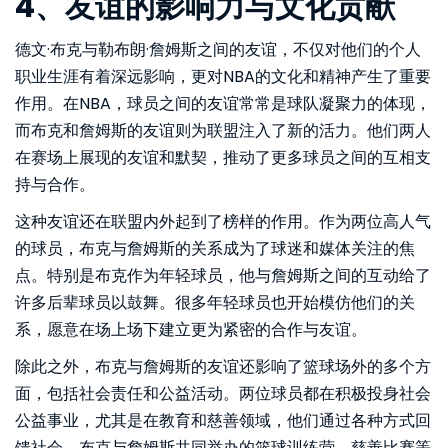
4、友谊的影响力与文化贡献
德文·布克与勒布朗·詹姆斯之间的友谊，不仅对他们的个人
职业生涯有着深远影响，更对NBA的文化和精神产生了重要
作用。在NBA，球员之间的友谊常常是球队凝聚力的体现，
而布克和詹姆斯的友谊则为联盟注入了新的活力。他们两人
在赛场上展现的友谊和默契，推动了更多球员之间的互相支
持与合作。
这种友谊还在联盟内外起到了榜样的作用。作为两位高人气
的球员，布克与詹姆斯的关系成为了球迷和媒体关注的焦
点。特别是布克作为年轻球员，他与詹姆斯之间的互动给了
许多后辈球员以鼓舞。很多年轻球员也开始模仿他们的关
系，愿意在场上场下建立更为紧密的合作与友谊。
除此之外，布克与詹姆斯的友谊还影响了篮球场外的多个方
面，包括社会责任和公益活动。两位球员都在积极投身社会
公益事业，尤其是在教育和慈善领域，他们通过各种方式回
馈社会。布克与詹姆斯共同举办的篮球训练营、慈善比赛等