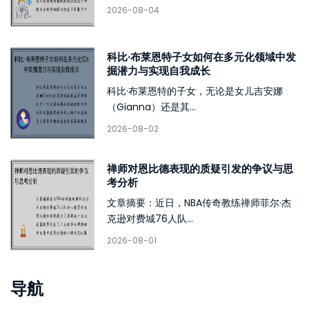
2026-08-04
科比·布莱恩特子女如何在多元化领域中发
掘潜力与实现自我成长
科比·布莱恩特的子女，无论是女儿吉安娜
（Gianna）还是其...
2026-08-02
禅师对恩比德表现的质疑引发的争议与思
考分析
文章摘要：近日，NBA传奇教练禅师菲尔·杰
克逊对费城76人队...
2026-08-01
导航