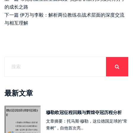
的成长之路
下一篇
伊万与李毅：解析两位教练在战术层面的深度交流
与相互理解
最新文章
穆勒欧冠征程回顾与辉煌夺冠历程分析
文章摘要：托马斯·穆勒，这位德国足球的“常
青树”，自他首次亮...