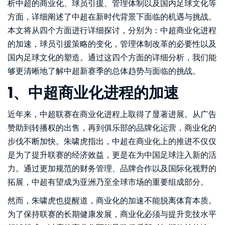
析中超的商业化、球员引援、管理体制以及国内足球文化等
方面，详细阐述了中超在新时代背景下面临的机遇与挑战。
本文将从四个方面进行详细探讨，分别为：中超商业化进程
的加速，球员引援策略的变化，管理体制改革的必要性以及
国内足球文化的塑造。通过这四个方面的详细分析，我们能
够更清晰地了解中超新赛季的总体趋势与面临的挑战。
1、中超商业化进程的加速
近年来，中超联赛在商业化进程上取得了显著进展。从广告
赞助到转播权的出售，再到俱乐部的品牌化运营，商业化的
步伐不断加快。朱啸虎指出，中超在商业化上的推进不仅仅
是为了提升联赛的经济效益，更是在为中国足球注入新的活
力。通过更加规范的财务管理、品牌合作以及国际化视野的
拓展，中超有望成为亚洲乃至全球市场的重要组成部分。
然而，朱啸虎也提醒道，商业化的加速不能脱离体育本质。
为了保持联赛的长期健康发展，商业化必须与提升竞技水平