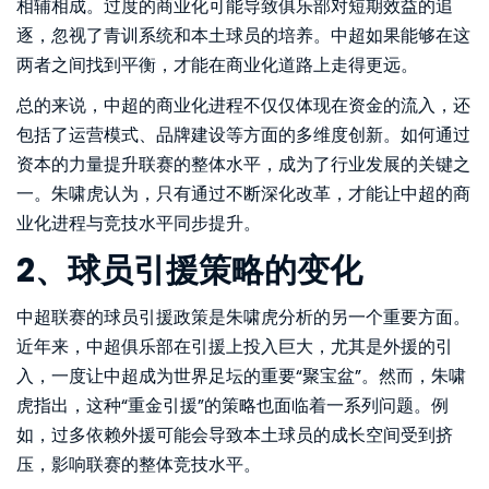
相辅相成。过度的商业化可能导致俱乐部对短期效益的追
逐，忽视了青训系统和本土球员的培养。中超如果能够在这
两者之间找到平衡，才能在商业化道路上走得更远。
总的来说，中超的商业化进程不仅仅体现在资金的流入，还
包括了运营模式、品牌建设等方面的多维度创新。如何通过
资本的力量提升联赛的整体水平，成为了行业发展的关键之
一。朱啸虎认为，只有通过不断深化改革，才能让中超的商
业化进程与竞技水平同步提升。
2、球员引援策略的变化
中超联赛的球员引援政策是朱啸虎分析的另一个重要方面。
近年来，中超俱乐部在引援上投入巨大，尤其是外援的引
入，一度让中超成为世界足坛的重要“聚宝盆”。然而，朱啸
虎指出，这种“重金引援”的策略也面临着一系列问题。例
如，过多依赖外援可能会导致本土球员的成长空间受到挤
压，影响联赛的整体竞技水平。