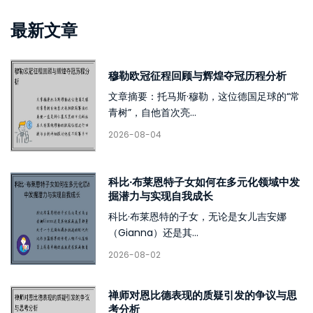
最新文章
穆勒欧冠征程回顾与辉煌夺冠历程分析
文章摘要：托马斯·穆勒，这位德国足球的“常
青树”，自他首次亮...
2026-08-04
科比·布莱恩特子女如何在多元化领域中发
掘潜力与实现自我成长
科比·布莱恩特的子女，无论是女儿吉安娜
（Gianna）还是其...
2026-08-02
禅师对恩比德表现的质疑引发的争议与思
考分析