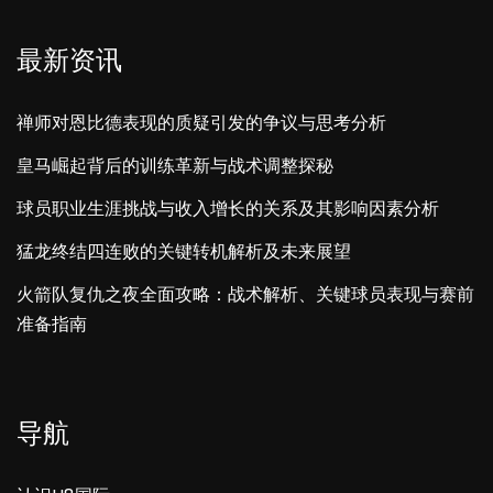
最新资讯
禅师对恩比德表现的质疑引发的争议与思考分析
皇马崛起背后的训练革新与战术调整探秘
球员职业生涯挑战与收入增长的关系及其影响因素分析
猛龙终结四连败的关键转机解析及未来展望
火箭队复仇之夜全面攻略：战术解析、关键球员表现与赛前
准备指南
导航