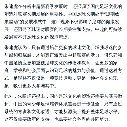
朱啸虎在分析中超新赛季发展时，还强调了国内足球文化的
塑造对联赛长期发展的重要性。中国足球长期处于“短期效
果驱动”的发展模式中，这种现象不仅影响了足球的健康发
展，还阻碍了球迷对联赛的长期关注和支持。中超的可持续
发展离不开足球文化的深厚积淀。
朱啸虎认为，只有通过培养更多的球迷文化、增强球迷的参
与感和归属感，才能真正激发出中超联赛的活力。俱乐部和
中国足协应更加重视足球文化的传播和教育，让更多的家
庭、学校和社会层面认识到足球的魅力与价值。通过这种方
式，足球将不仅仅是一项竞技运动，更是一种社会文化现
象，吸引更多人参与其中。
此外，朱啸虎还提出，国内足球文化的塑造还需要从基层做
起。中国的青少年足球培养体系需要进一步健全，只有通过
系统的青训和文化渗透，才能从源头上提升整体足球水平。
这不仅需要政府的支持，也需要社会各界的共同努力。