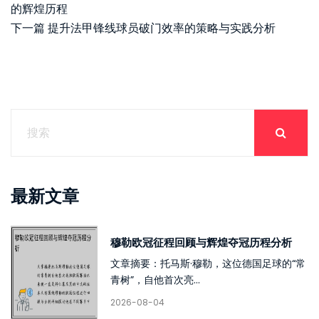
的辉煌历程
下一篇
提升法甲锋线球员破门效率的策略与实践分析
最新文章
穆勒欧冠征程回顾与辉煌夺冠历程分析
文章摘要：托马斯·穆勒，这位德国足球的“常
青树”，自他首次亮...
2026-08-04