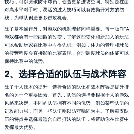
技巧，可以突破防守球员，创造更多进攻空间。特别是在面
对高水平对手时，灵活的过人技巧可以有效撕开对方的防
线，为球队创造更多进攻机会。
除了基本操作外，对游戏的机制理解同样重要。每一版FIFA
游戏都会有一些细微的改变，了解这些变化和新加入的玩法
可以帮助玩家在比赛中占得先机。例如，体力的管理和球员
的疲劳程度会直接影响比赛表现，合理调度球员的体能可以
保持比赛中的优势。
2、选择合适的队伍与战术阵容
除了个人技术的提升，选择合适的队伍和战术阵容是提升排
名的另一个重要因素。首先，队伍的选择要根据个人的游戏
风格来决定。不同的队伍拥有不同的优势，例如某些队伍的
进攻能力强，而另一些队伍则以防守稳固为主。了解每支队
伍的特点并选择最适合自己打法的队伍，将帮助你在比赛中
发挥最大优势。