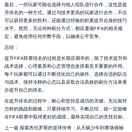
最后，一些玩家可能会选择与他人组队进行合作，这也是提
升排名的一种方式。通过与技术更高的玩家进行合作，不仅
可以获得更多的胜利，还能通过经验的积累提升自身的技巧
水平。然而，无论何种刷分方式，都应遵循FIFA的相关规
定，避免使用任何作弊手段，以确保公平竞争。
总结：
提升FIFA联赛排名的过程是长期且艰辛的，除了技术提升和
战术选择，心理素质和心态管理也发挥着至关重要的作用。
每个玩家都可以通过不断优化自己的操作、选择合适的队伍
与战术、保持冷静的心态以及采取合法高效的刷分方法来逐
步提升自己的排名。
在提升排名的过程中，耐心和坚持是成功的关键。无论面对
怎样的挑战和困难，只要持续学习、不断总结，就一定能够
在FIFA联赛中取得更好的成绩，最终实现自己的竞技目标。
上一篇
探索杰伦罗斯的篮球传奇：从天赋少年到赛场领袖