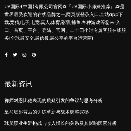
U8国际·(中国)有限公司官网⚽️『U8国际小师妹推荐』,⚽️是
世界最受欢迎的在线品牌之一,网页版登录入口,全站app下
载,竞猜,电子,电竞,真人,体育,彩票,捕鱼,各种游戏等您来!入
口、首页、平台、登陆、官网、二十四小时专属客服在线服
务!全球最安全,最信誉,最公平的平台运营商!
最新资讯
禅师对恩比德表现的质疑引发的争议与思考分析
皇马崛起背后的训练革新与战术调整探秘
球员职业生涯挑战与收入增长的关系及其影响因素分析