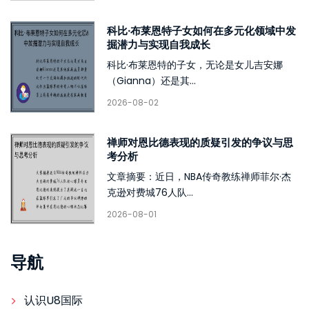
科比·布莱恩特子女如何在多元化领域中发
掘潜力与实现自我成长
科比·布莱恩特的子女，无论是女儿吉安娜
（Gianna）还是其...
2026-08-02
禅师对恩比德表现的质疑引发的争议与思
考分析
文章摘要：近日，NBA传奇教练禅师菲尔·杰
克逊对费城76人队...
2026-08-01
导航
认识U8国际