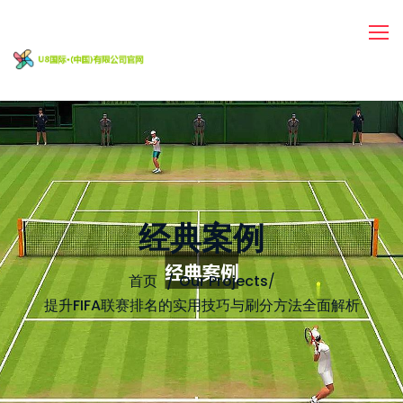
经典案例
首页
Our Projects
/
提升FIFA联赛排名的实用技巧与刷分方法全面解析