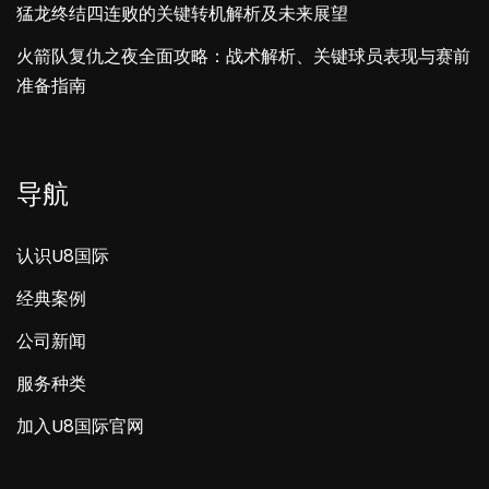
猛龙终结四连败的关键转机解析及未来展望
火箭队复仇之夜全面攻略：战术解析、关键球员表现与赛前
准备指南
导航
认识U8国际
经典案例
公司新闻
服务种类
加入U8国际官网