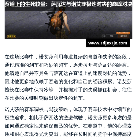
在这场比赛中，诺艾莎利用赛道复杂的弯道和狭窄的路段，
通过精准的刹车和巧妙的超车，逐步拉开与萨瓦达的距离。
他清楚自己并不具备与萨瓦达在直道上的速度对抗的优势，
因此他更多地依赖于赛道的变化和自己的经验积累。诺艾莎
擅长在比赛中保持冷静，并根据对手的失误抓住机会，往往
在比赛的关键时刻做出决定性的超车。
诺艾莎的赛车调校与驾驶策略，体现了赛车技术中对细节的
极致追求。相比于萨瓦达的激进驾驶，诺艾莎更多考虑的是
如何通过稳定性来确保自己的优势。在赛道中，他的心理素
质和耐心表现得尤为突出，能够在长时间的竞争中保持高度