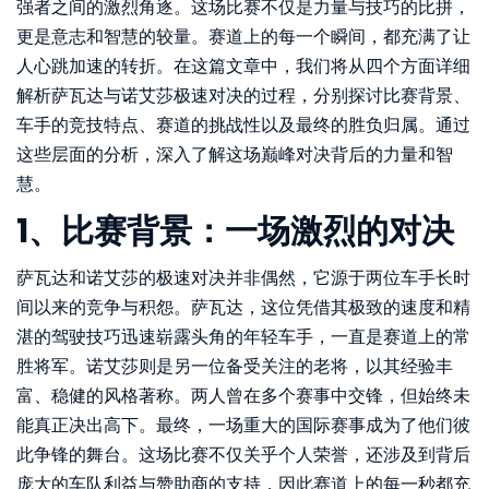
强者之间的激烈角逐。这场比赛不仅是力量与技巧的比拼，
更是意志和智慧的较量。赛道上的每一个瞬间，都充满了让
人心跳加速的转折。在这篇文章中，我们将从四个方面详细
解析萨瓦达与诺艾莎极速对决的过程，分别探讨比赛背景、
车手的竞技特点、赛道的挑战性以及最终的胜负归属。通过
这些层面的分析，深入了解这场巅峰对决背后的力量和智
慧。
1、比赛背景：一场激烈的对决
萨瓦达和诺艾莎的极速对决并非偶然，它源于两位车手长时
间以来的竞争与积怨。萨瓦达，这位凭借其极致的速度和精
湛的驾驶技巧迅速崭露头角的年轻车手，一直是赛道上的常
胜将军。诺艾莎则是另一位备受关注的老将，以其经验丰
富、稳健的风格著称。两人曾在多个赛事中交锋，但始终未
能真正决出高下。最终，一场重大的国际赛事成为了他们彼
此争锋的舞台。这场比赛不仅关乎个人荣誉，还涉及到背后
庞大的车队利益与赞助商的支持，因此赛道上的每一秒都充