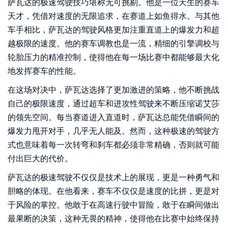
萨瓦达的极速驾驶技巧堪称无可挑剔。他是一位天生的赛车
天才，凭借对速度的无限追求，在赛道上如鱼得水。与其他
车手相比，萨瓦达的驾驶风格更加注重直道上的爆发力和超
越极限的速度。他的赛车调教也是一流，精细的引擎调校与
轮胎压力的精准控制，使得他在每一场比赛中都能够最大化
地发挥赛车的性能。
在这场对决中，萨瓦达选择了更加激进的策略，他不断挑战
自己的极限速度，通过超车和进攻性驾驶来不断压缩诺艾莎
的领先空间。每当赛道进入直道时，萨瓦达总能凭借瞬间的
爆发力甩开对手，几乎无人能及。然而，这种极速的驾驶方
式也意味着每一次转弯和刹车都必须非常精确，否则就可能
付出巨大的代价。
萨瓦达的极速驾驶不仅仅是技术上的展现，更是一种勇气和
胆略的体现。在他看来，赛车不仅仅是速度的比拼，更是对
于风险的掌控。他敢于在高速行驶中冒险，敢于在瞬间做出
最果断的决策，这种无畏的精神，使得他在比赛中始终保持