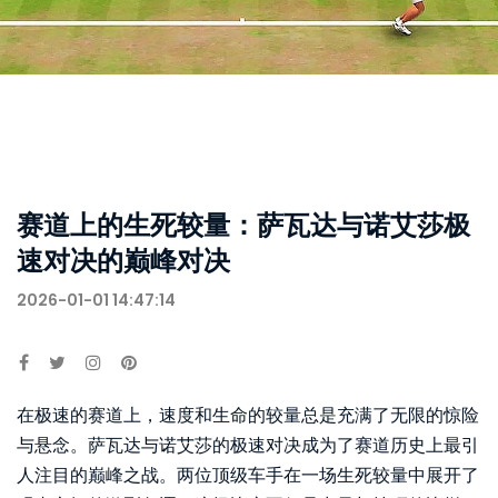
赛道上的生死较量：萨瓦达与诺艾莎极
速对决的巅峰对决
2026-01-01 14:47:14
在极速的赛道上，速度和生命的较量总是充满了无限的惊险
与悬念。萨瓦达与诺艾莎的极速对决成为了赛道历史上最引
人注目的巅峰之战。两位顶级车手在一场生死较量中展开了