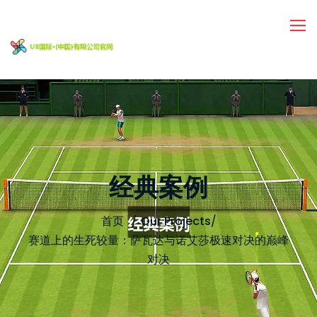
经典案例
首页
Our Projects
/
赛道上的生死较量：萨瓦达与诺艾莎极速对决的巅峰
对决