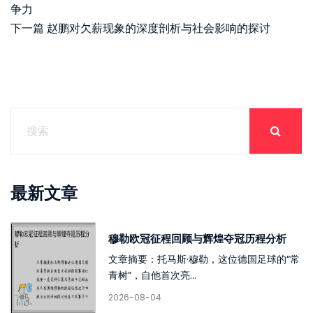
争力
下一篇
赵鹏对欠薪现象的深度剖析与社会影响的探讨
最新文章
穆勒欧冠征程回顾与辉煌夺冠历程分析
文章摘要：托马斯·穆勒，这位德国足球的“常
青树”，自他首次亮...
2026-08-04