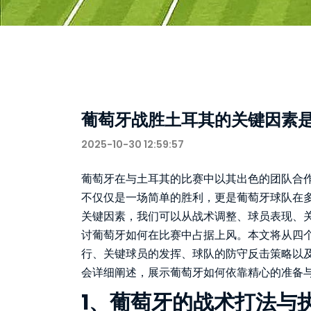
葡萄牙战胜土耳其的关键因素是
2025-10-30 12:59:57
葡萄牙在与土耳其的比赛中以其出色的团队合
不仅仅是一场简单的胜利，更是葡萄牙球队在
关键因素，我们可以从战术调整、球员表现、
讨葡萄牙如何在比赛中占据上风。本文将从四
行、关键球员的发挥、球队的防守反击策略以
会详细阐述，展示葡萄牙如何依靠精心的准备
1、葡萄牙的战术打法与