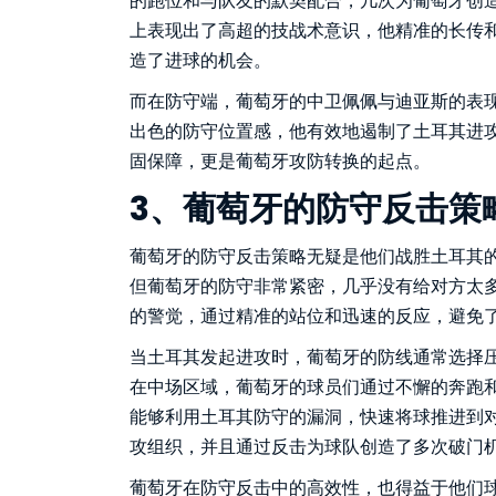
的跑位和与队友的默契配合，几次为葡萄牙创造
上表现出了高超的技战术意识，他精准的长传
造了进球的机会。
而在防守端，葡萄牙的中卫佩佩与迪亚斯的表
出色的防守位置感，他有效地遏制了土耳其进
固保障，更是葡萄牙攻防转换的起点。
3、葡萄牙的防守反击策
葡萄牙的防守反击策略无疑是他们战胜土耳其
但葡萄牙的防守非常紧密，几乎没有给对方太
的警觉，通过精准的站位和迅速的反应，避免
当土耳其发起进攻时，葡萄牙的防线通常选择
在中场区域，葡萄牙的球员们通过不懈的奔跑
能够利用土耳其防守的漏洞，快速将球推进到
攻组织，并且通过反击为球队创造了多次破门
葡萄牙在防守反击中的高效性，也得益于他们