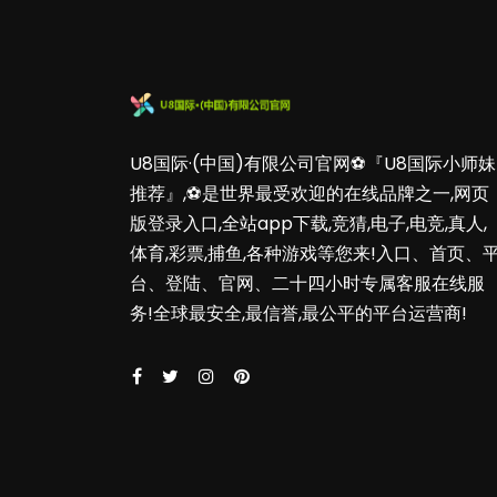
U8国际·(中国)有限公司官网⚽️『U8国际小师妹
推荐』,⚽️是世界最受欢迎的在线品牌之一,网页
版登录入口,全站app下载,竞猜,电子,电竞,真人,
体育,彩票,捕鱼,各种游戏等您来!入口、首页、
台、登陆、官网、二十四小时专属客服在线服
务!全球最安全,最信誉,最公平的平台运营商!