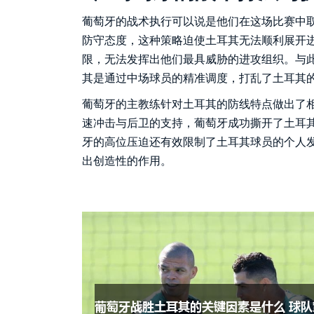
葡萄牙的战术执行可以说是他们在这场比赛中
防守态度，这种策略迫使土耳其无法顺利展开
限，无法发挥出他们最具威胁的进攻组织。与
其是通过中场球员的精准调度，打乱了土耳其
葡萄牙的主教练针对土耳其的防线特点做出了
速冲击与后卫的支持，葡萄牙成功撕开了土耳
牙的高位压迫还有效限制了土耳其球员的个人
出创造性的作用。