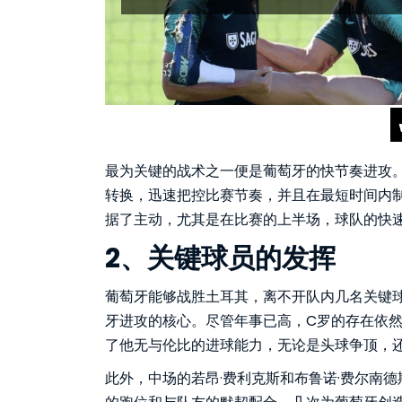
最为关键的战术之一便是葡萄牙的快节奏进攻
转换，迅速把控比赛节奏，并且在最短时间内
据了主动，尤其是在比赛的上半场，球队的快
2、关键球员的发挥
葡萄牙能够战胜土耳其，离不开队内几名关键
牙进攻的核心。尽管年事已高，C罗的存在依
了他无与伦比的进球能力，无论是头球争顶，
此外，中场的若昂·费利克斯和布鲁诺·费尔南