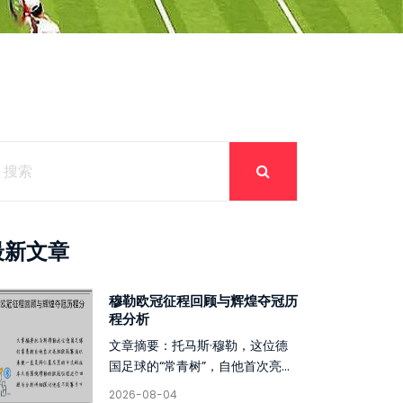
最新文章
穆勒欧冠征程回顾与辉煌夺冠历
程分析
文章摘要：托马斯·穆勒，这位德
国足球的“常青树”，自他首次亮...
2026-08-04