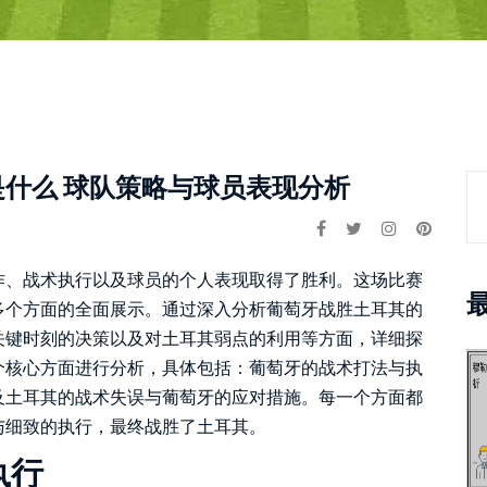
什么 球队策略与球员表现分析
作、战术执行以及球员的个人表现取得了胜利。这场比赛
多个方面的全面展示。通过深入分析葡萄牙战胜土耳其的
关键时刻的决策以及对土耳其弱点的利用等方面，详细探
个核心方面进行分析，具体包括：葡萄牙的战术打法与执
及土耳其的战术失误与葡萄牙的应对措施。每一个方面都
与细致的执行，最终战胜了土耳其。
执行