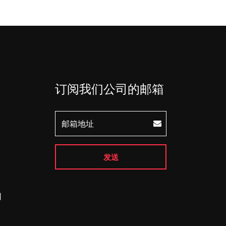
订阅我们公司的邮箱
发送
网