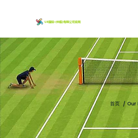
首页
Our 