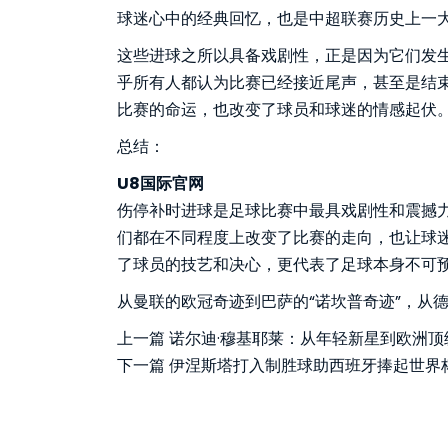
球迷心中的经典回忆，也是中超联赛历史上一
这些进球之所以具备戏剧性，正是因为它们发
乎所有人都认为比赛已经接近尾声，甚至是结
比赛的命运，也改变了球员和球迷的情感起伏
总结：
U8国际官网
伤停补时进球是足球比赛中最具戏剧性和震撼
们都在不同程度上改变了比赛的走向，也让球
了球员的技艺和决心，更代表了足球本身不可
从曼联的欧冠奇迹到巴萨的“诺坎普奇迹”，从
上一篇
诺尔迪·穆基耶莱：从年轻新星到欧洲顶
下一篇
伊涅斯塔打入制胜球助西班牙捧起世界