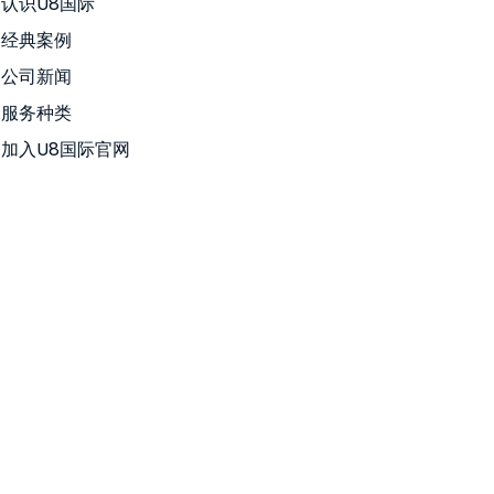
认识U8国际
经典案例
公司新闻
服务种类
加入U8国际官网