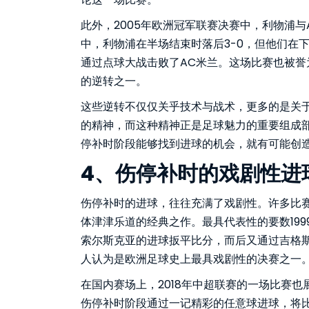
此外，2005年欧洲冠军联赛决赛中，利物浦
中，利物浦在半场结束时落后3-0，但他们在
通过点球大战击败了AC米兰。这场比赛也被誉
的逆转之一。
这些逆转不仅仅关乎技术与战术，更多的是关
的精神，而这种精神正是足球魅力的重要组成
停补时阶段能够找到进球的机会，就有可能创
4、伤停补时的戏剧性进
伤停补时的进球，往往充满了戏剧性。许多比
体津津乐道的经典之作。最具代表性的要数19
索尔斯克亚的进球扳平比分，而后又通过吉格斯
人认为是欧洲足球史上最具戏剧性的决赛之一
在国内赛场上，2018年中超联赛的一场比赛
伤停补时阶段通过一记精彩的任意球进球，将