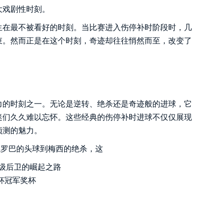
大戏剧性时刻。
生在最不被看好的时刻。当比赛进入伤停补时阶段时，几
束。然而正是在这个时刻，奇迹却往往悄然而至，改变了
。
力的时刻之一。无论是逆转、绝杀还是奇迹般的进球，它
迷们久久难以忘怀。这些经典的伤停补时进球不仅仅展现
预测的魅力。
德罗巴的头球到梅西的绝杀，这
级后卫的崛起之路
杯冠军奖杯