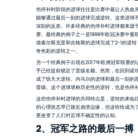
伤停补时阶段的进球往往是比赛中最让人热血
能够通过最后一刻的进球完成逆转。这类进球
深刻的反差。许多经典的伤停补时进球都来源
赛。最经典的例子之一是1999年欧冠决赛中
借索尔斯克亚和吉格斯的进球完成了2-1的逆
奇色彩的逆转之一。
另一个经典例子出现在2017年欧洲冠军联赛的
乎已经提前锁定了晋级名额。然而，在回到诺
成了惊天大逆转。内马尔的进球和最后一刻的苏
晋级。这个进球堪称历史性的逆转，也是伤停
这些伤停补时进球的共同特点是，逆转的来临
的心理状态早已接近崩溃边缘，但这恰恰成为
更改变了人们对足球不确定性的认知。
2、冠军之路的最后一搏