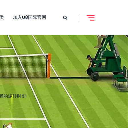
类
加入U8国际官网
腾的逆转时刻