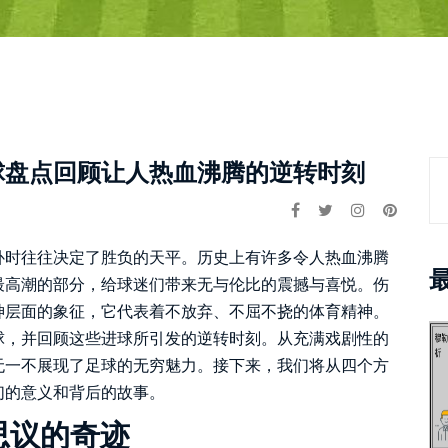
球盘点回顾让人热血沸腾的逆转时刻
补时往往决定了胜负的天平。历史上有许多令人热血沸腾
最高潮的部分，给球迷们带来无与伦比的震撼与喜悦。伤
神层面的象征，它代表着不放弃、不屈不挠的体育精神。
球，并回顾这些进球所引发的逆转时刻。从充满戏剧性的
无一不展现了足球的无穷魅力。接下来，我们将从四个方
们的意义和背后的故事。
思议的奇迹