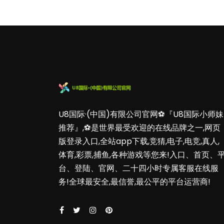
U8国际·(中国)有限公司官网⚽️『U8国际小师妹
推荐』,⚽️是世界最受欢迎的在线品牌之一,网页
版登录入口,全站app下载,竞猜,电子,电竞,真人,
体育,彩票,捕鱼,各种游戏等您来!入口、首页、
台、登陆、官网、二十四小时专属客服在线服
务!全球最安全,最信誉,最公平的平台运营商!