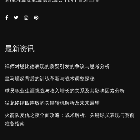
最新资讯
禅师对恩比德表现的质疑引发的争议与思考分析
皇马崛起背后的训练革新与战术调整探秘
球员职业生涯挑战与收入增长的关系及其影响因素分析
猛龙终结四连败的关键转机解析及未来展望
火箭队复仇之夜全面攻略：战术解析、关键球员表现与赛前
准备指南