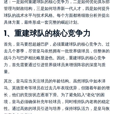
述：一是如何重建球队的核心竞争力，二是如何优化俱乐部
管理与财政结构，三是如何培养新一代人才，四是如何提升
球队的战术水平与技术风格。每个方面都将细致分析并提出
具体方案，最终形成一套完整的崛起计划。
1、重建球队的核心竞争力
首先，皇马要想超越巴萨，必须重建球队的核心竞争力。过
去几个赛季，尽管皇马依然拥有一批世界级球员，但整体的
战斗力与巴萨相比略显逊色。因此，重建球队的核心竞争
力，首先需要通过引进世界级球员来增强阵容的深度与质
量。
其次，皇马应当关注球员的年龄结构。虽然球队中如本泽
马、莫德里奇等球员在过去几年表现优异，但随着年龄的增
长，他们的竞技状态逐渐下滑。为了避免陷入“老化”的困
境，皇马必须确保补充年轻球员，同时维持队内老将的稳定
性。通过高效的球员引进与培养，保持球队活力，是皇马恢