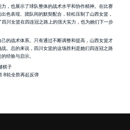
能力，也展示了球队整体的战术水平和协作精神。在比赛
的出色表现、团队间的默契配合，轻松压制了山西女篮，
了四川女篮在四连冠之路上的强大实力，也为她们下一步
自己的战术体系。只有通过不断调整和提高，山西女篮才
挑战。总的来说，四川女篮的这场胜利是她们四连冠之路
贵的经验与启示。
键棋子
1胜 8轮全胜再起反弹