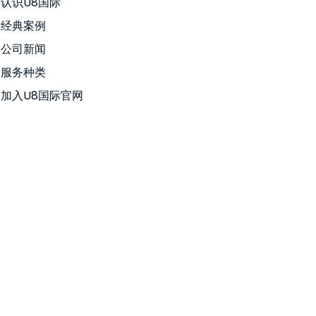
认识U8国际
经典案例
公司新闻
服务种类
加入U8国际官网