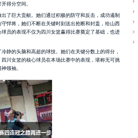
打开得分空间。
做出了巨大贡献。她们通过积极的防守和反击，成功遏制
防守悍将，她们不断在关键时刻送出抢断和封盖，给山西
心球员的表现不仅为四川女篮赢得比赛奠定了基础，也进
了冷静的头脑和高超的球技。她们在关键分数上的得分，
，四川女篮的核心球员在本场比赛中的表现，堪称无可挑
精神领袖。