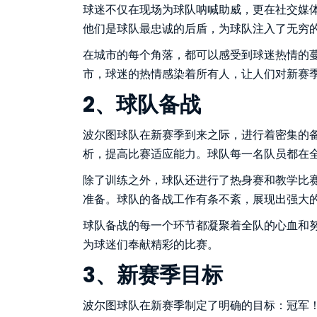
球迷不仅在现场为球队呐喊助威，更在社交媒
他们是球队最忠诚的后盾，为球队注入了无穷
在城市的每个角落，都可以感受到球迷热情的
市，球迷的热情感染着所有人，让人们对新赛
2、球队备战
波尔图球队在新赛季到来之际，进行着密集的
析，提高比赛适应能力。球队每一名队员都在
除了训练之外，球队还进行了热身赛和教学比
准备。球队的备战工作有条不紊，展现出强大
球队备战的每一个环节都凝聚着全队的心血和
为球迷们奉献精彩的比赛。
3、新赛季目标
波尔图球队在新赛季制定了明确的目标：冠军