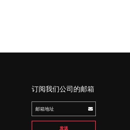
订阅我们公司的邮箱
发送