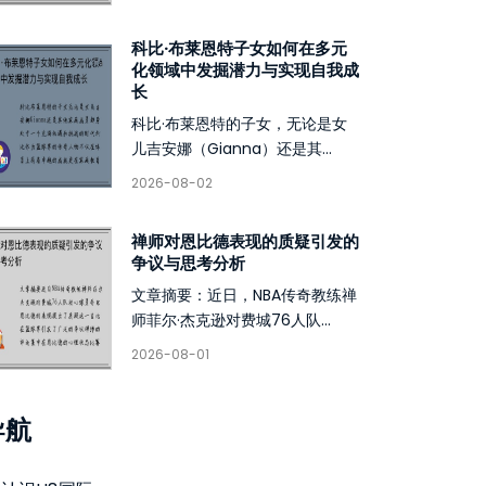
科比·布莱恩特子女如何在多元
化领域中发掘潜力与实现自我成
长
科比·布莱恩特的子女，无论是女
儿吉安娜（Gianna）还是其...
2026-08-02
禅师对恩比德表现的质疑引发的
争议与思考分析
文章摘要：近日，NBA传奇教练禅
师菲尔·杰克逊对费城76人队...
2026-08-01
导航