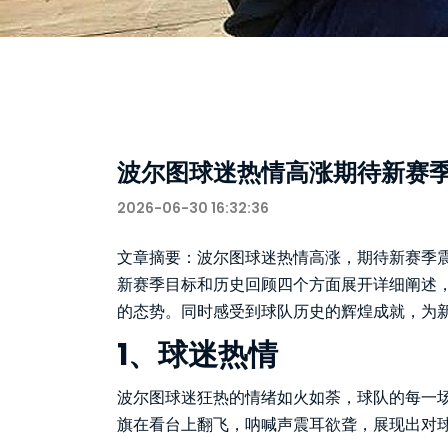
波尔图球迷热情高涨期待新赛
2026-06-30 16:32:36
文章摘要：波尔图球迷热情高涨，期待新赛季
新赛季目标和历史回顾四个方面展开详细阐述
的态势。同时感受到球队历史的辉煌成就，为
1、球迷热情
波尔图球迷狂热的情绪如火如荼，球队的每一
旗在看台上翻飞，呐喊声震耳欲聋，展现出对