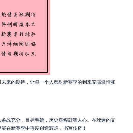
对未来的期待，让每一个人都对新赛季的到来充满激情和
队备战充分，目标明确，历史辉煌鼓舞人心。在球迷的支
定能在新赛季中再度创造辉煌，书写传奇！