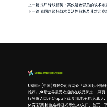
上一篇
法甲锋线精英：高效进攻背后的战术布
下一篇
泰国超级杯战术灵活性解析及其对比赛
U8国际·(中国)有限公司官网⚽️『U8国际小师妹
推荐』,⚽️是世界最受欢迎的在线品牌之一,网页
版登录入口,全站app下载,竞猜,电子,电竞,真人,
体育,彩票,捕鱼,各种游戏等您来!入口、首页、