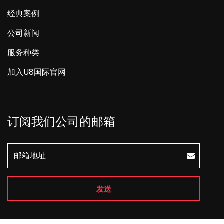
经典案例
公司新闻
服务种类
加入U8国际官网
订阅我们公司的邮箱
发送