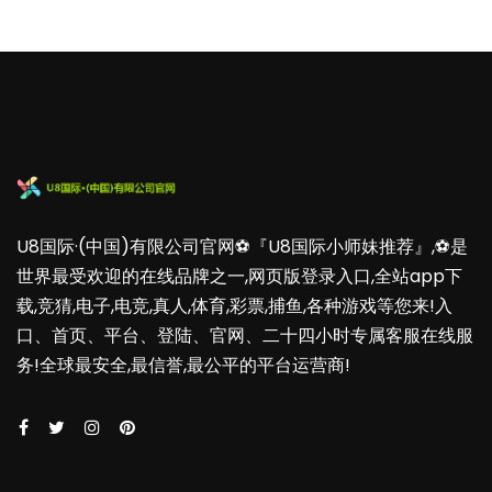
U8国际·(中国)有限公司官网⚽️『U8国际小师妹推荐』,⚽️是
世界最受欢迎的在线品牌之一,网页版登录入口,全站app下
载,竞猜,电子,电竞,真人,体育,彩票,捕鱼,各种游戏等您来!入
口、首页、平台、登陆、官网、二十四小时专属客服在线服
务!全球最安全,最信誉,最公平的平台运营商!