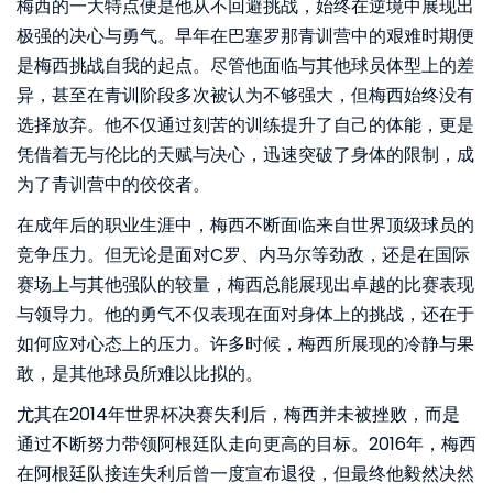
梅西的一大特点便是他从不回避挑战，始终在逆境中展现出
极强的决心与勇气。早年在巴塞罗那青训营中的艰难时期便
是梅西挑战自我的起点。尽管他面临与其他球员体型上的差
异，甚至在青训阶段多次被认为不够强大，但梅西始终没有
选择放弃。他不仅通过刻苦的训练提升了自己的体能，更是
凭借着无与伦比的天赋与决心，迅速突破了身体的限制，成
为了青训营中的佼佼者。
在成年后的职业生涯中，梅西不断面临来自世界顶级球员的
竞争压力。但无论是面对C罗、内马尔等劲敌，还是在国际
赛场上与其他强队的较量，梅西总能展现出卓越的比赛表现
与领导力。他的勇气不仅表现在面对身体上的挑战，还在于
如何应对心态上的压力。许多时候，梅西所展现的冷静与果
敢，是其他球员所难以比拟的。
尤其在2014年世界杯决赛失利后，梅西并未被挫败，而是
通过不断努力带领阿根廷队走向更高的目标。2016年，梅西
在阿根廷队接连失利后曾一度宣布退役，但最终他毅然决然