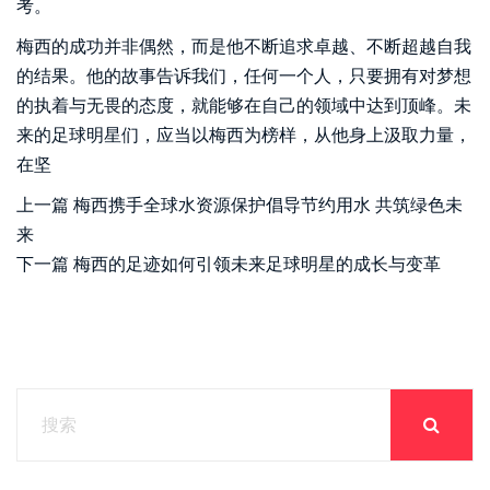
考。
梅西的成功并非偶然，而是他不断追求卓越、不断超越自我
的结果。他的故事告诉我们，任何一个人，只要拥有对梦想
的执着与无畏的态度，就能够在自己的领域中达到顶峰。未
来的足球明星们，应当以梅西为榜样，从他身上汲取力量，
在坚
上一篇
梅西携手全球水资源保护倡导节约用水 共筑绿色未
来
下一篇
梅西的足迹如何引领未来足球明星的成长与变革