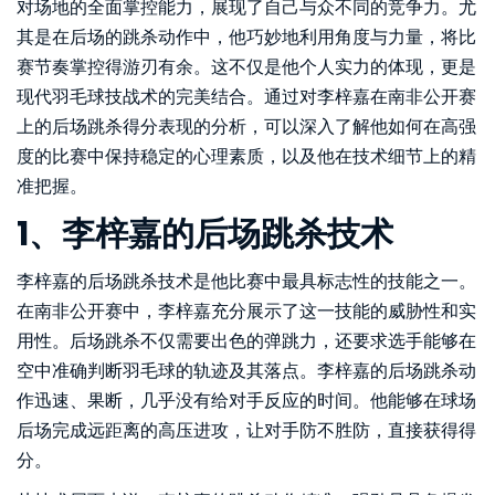
对场地的全面掌控能力，展现了自己与众不同的竞争力。尤
其是在后场的跳杀动作中，他巧妙地利用角度与力量，将比
赛节奏掌控得游刃有余。这不仅是他个人实力的体现，更是
现代羽毛球技战术的完美结合。通过对李梓嘉在南非公开赛
上的后场跳杀得分表现的分析，可以深入了解他如何在高强
度的比赛中保持稳定的心理素质，以及他在技术细节上的精
准把握。
1、李梓嘉的后场跳杀技术
李梓嘉的后场跳杀技术是他比赛中最具标志性的技能之一。
在南非公开赛中，李梓嘉充分展示了这一技能的威胁性和实
用性。后场跳杀不仅需要出色的弹跳力，还要求选手能够在
空中准确判断羽毛球的轨迹及其落点。李梓嘉的后场跳杀动
作迅速、果断，几乎没有给对手反应的时间。他能够在球场
后场完成远距离的高压进攻，让对手防不胜防，直接获得得
分。