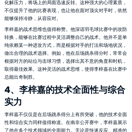
化解压力，将场上的局面迅速反转。这种强大的心理素质，
不仅提升了他的比赛表现，也让他在面对顶尖对手时，依然
能够保持冷静，从容应对。
李梓嘉的战术思维也值得称赞。他深谙羽毛球比赛中的攻防
转换，能够在比赛过程中灵活调整自己的战术。他并不是单
纯依赖某一种进攻方式，而是根据对手的打法和场地状况，
做出合理的战术选择。例如，他在后场跳杀得分时，常常会
根据对方的站位与击球习惯，选择出其不意的角度和时机，
取得最佳效果。这种灵活的战术思维，使得李梓嘉在比赛中
总能出奇制胜。
4、李梓嘉的技术全面性与综合
实力
李梓嘉不仅仅是在后场跳杀得分上有所突破，他的技术全面
性和综合实力同样值得称道。在南非公开赛中，李梓嘉展示
了他在多个技术领域的全面能力。无论是快速反应、精准的