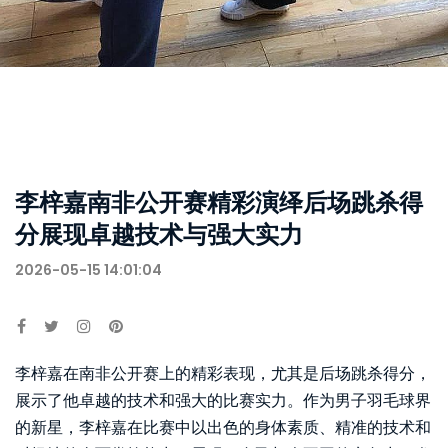
李梓嘉南非公开赛精彩演绎后场跳杀得
分展现卓越技术与强大实力
2026-05-15 14:01:04
李梓嘉在南非公开赛上的精彩表现，尤其是后场跳杀得分，
展示了他卓越的技术和强大的比赛实力。作为男子羽毛球界
的新星，李梓嘉在比赛中以出色的身体素质、精准的技术和