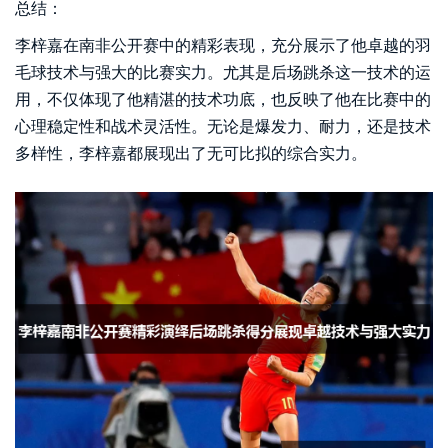
总结：
李梓嘉在南非公开赛中的精彩表现，充分展示了他卓越的羽
毛球技术与强大的比赛实力。尤其是后场跳杀这一技术的运
用，不仅体现了他精湛的技术功底，也反映了他在比赛中的
心理稳定性和战术灵活性。无论是爆发力、耐力，还是技术
多样性，李梓嘉都展现出了无可比拟的综合实力。