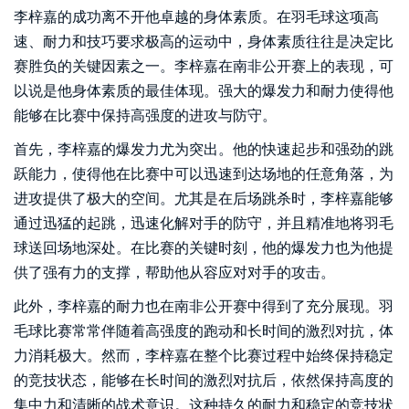
李梓嘉的成功离不开他卓越的身体素质。在羽毛球这项高
速、耐力和技巧要求极高的运动中，身体素质往往是决定比
赛胜负的关键因素之一。李梓嘉在南非公开赛上的表现，可
以说是他身体素质的最佳体现。强大的爆发力和耐力使得他
能够在比赛中保持高强度的进攻与防守。
首先，李梓嘉的爆发力尤为突出。他的快速起步和强劲的跳
跃能力，使得他在比赛中可以迅速到达场地的任意角落，为
进攻提供了极大的空间。尤其是在后场跳杀时，李梓嘉能够
通过迅猛的起跳，迅速化解对手的防守，并且精准地将羽毛
球送回场地深处。在比赛的关键时刻，他的爆发力也为他提
供了强有力的支撑，帮助他从容应对对手的攻击。
此外，李梓嘉的耐力也在南非公开赛中得到了充分展现。羽
毛球比赛常常伴随着高强度的跑动和长时间的激烈对抗，体
力消耗极大。然而，李梓嘉在整个比赛过程中始终保持稳定
的竞技状态，能够在长时间的激烈对抗后，依然保持高度的
集中力和清晰的战术意识。这种持久的耐力和稳定的竞技状