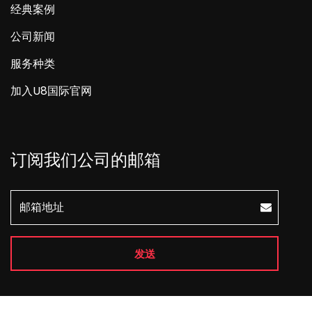
经典案例
公司新闻
服务种类
加入U8国际官网
订阅我们公司的邮箱
发送