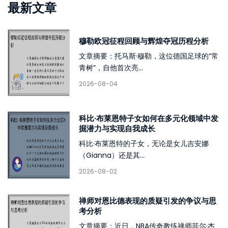
最新文章
穆勒欧冠征程回顾与辉煌夺冠历程分析
文章摘要：托马斯·穆勒，这位德国足球的“常
青树”，自他首次亮...
2026-08-04
科比·布莱恩特子女如何在多元化领域中发
掘潜力与实现自我成长
科比·布莱恩特的子女，无论是女儿吉安娜
（Gianna）还是其...
2026-08-02
禅师对恩比德表现的质疑引发的争议与思
考分析
文章摘要：近日，NBA传奇教练禅师菲尔·杰