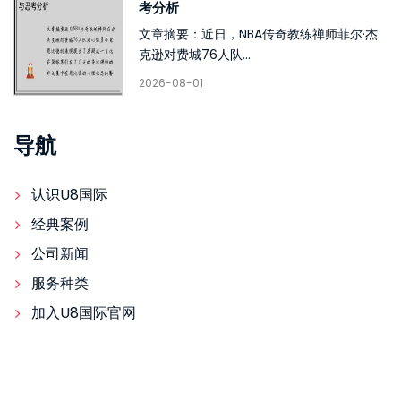
考分析
文章摘要：近日，NBA传奇教练禅师菲尔·杰
克逊对费城76人队...
2026-08-01
导航
认识U8国际
经典案例
公司新闻
服务种类
加入U8国际官网