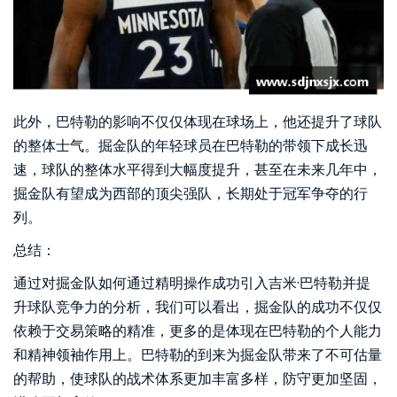
此外，巴特勒的影响不仅仅体现在球场上，他还提升了球队
的整体士气。掘金队的年轻球员在巴特勒的带领下成长迅
速，球队的整体水平得到大幅度提升，甚至在未来几年中，
掘金队有望成为西部的顶尖强队，长期处于冠军争夺的行
列。
总结：
通过对掘金队如何通过精明操作成功引入吉米·巴特勒并提
升球队竞争力的分析，我们可以看出，掘金队的成功不仅仅
依赖于交易策略的精准，更多的是体现在巴特勒的个人能力
和精神领袖作用上。巴特勒的到来为掘金队带来了不可估量
的帮助，使球队的战术体系更加丰富多样，防守更加坚固，