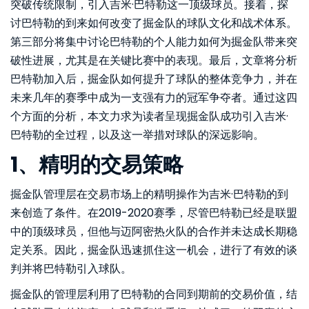
突破传统限制，引入吉米·巴特勒这一顶级球员。接着，探
讨巴特勒的到来如何改变了掘金队的球队文化和战术体系。
第三部分将集中讨论巴特勒的个人能力如何为掘金队带来突
破性进展，尤其是在关键比赛中的表现。最后，文章将分析
巴特勒加入后，掘金队如何提升了球队的整体竞争力，并在
未来几年的赛季中成为一支强有力的冠军争夺者。通过这四
个方面的分析，本文力求为读者呈现掘金队成功引入吉米·
巴特勒的全过程，以及这一举措对球队的深远影响。
1、精明的交易策略
掘金队管理层在交易市场上的精明操作为吉米·巴特勒的到
来创造了条件。在2019-2020赛季，尽管巴特勒已经是联盟
中的顶级球员，但他与迈阿密热火队的合作并未达成长期稳
定关系。因此，掘金队迅速抓住这一机会，进行了有效的谈
判并将巴特勒引入球队。
掘金队的管理层利用了巴特勒的合同到期前的交易价值，结