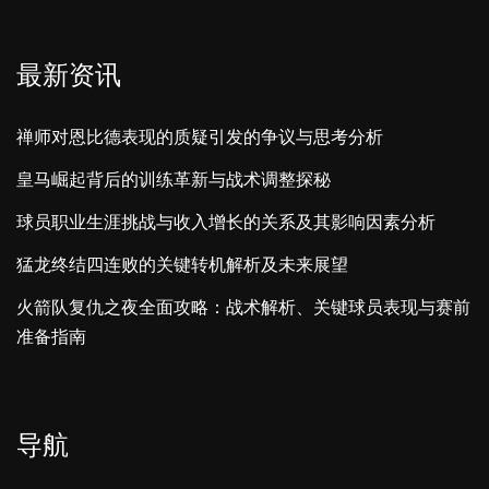
最新资讯
禅师对恩比德表现的质疑引发的争议与思考分析
皇马崛起背后的训练革新与战术调整探秘
球员职业生涯挑战与收入增长的关系及其影响因素分析
猛龙终结四连败的关键转机解析及未来展望
火箭队复仇之夜全面攻略：战术解析、关键球员表现与赛前
准备指南
导航