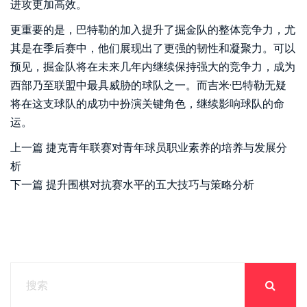
进攻更加高效。
更重要的是，巴特勒的加入提升了掘金队的整体竞争力，尤
其是在季后赛中，他们展现出了更强的韧性和凝聚力。可以
预见，掘金队将在未来几年内继续保持强大的竞争力，成为
西部乃至联盟中最具威胁的球队之一。而吉米·巴特勒无疑
将在这支球队的成功中扮演关键角色，继续影响球队的命
运。
上一篇
捷克青年联赛对青年球员职业素养的培养与发展分
析
下一篇
提升围棋对抗赛水平的五大技巧与策略分析