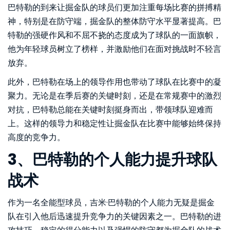
巴特勒的到来让掘金队的球员们更加注重每场比赛的拼搏精
神，特别是在防守端，掘金队的整体防守水平显著提高。巴
特勒的强硬作风和不屈不挠的态度成为了球队的一面旗帜，
他为年轻球员树立了榜样，并激励他们在面对挑战时不轻言
放弃。
此外，巴特勒在场上的领导作用也带动了球队在比赛中的凝
聚力。无论是在季后赛的关键时刻，还是在常规赛中的激烈
对抗，巴特勒总能在关键时刻挺身而出，带领球队迎难而
上。这样的领导力和稳定性让掘金队在比赛中能够始终保持
高度的竞争力。
3、巴特勒的个人能力提升球队
战术
作为一名全能型球员，吉米·巴特勒的个人能力无疑是掘金
队在引入他后迅速提升竞争力的关键因素之一。巴特勒的进