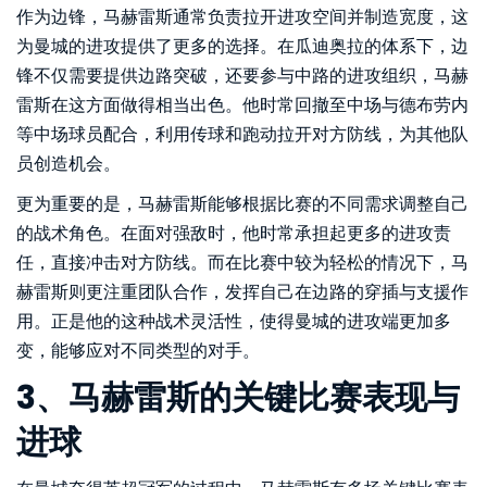
作为边锋，马赫雷斯通常负责拉开进攻空间并制造宽度，这
为曼城的进攻提供了更多的选择。在瓜迪奥拉的体系下，边
锋不仅需要提供边路突破，还要参与中路的进攻组织，马赫
雷斯在这方面做得相当出色。他时常回撤至中场与德布劳内
等中场球员配合，利用传球和跑动拉开对方防线，为其他队
员创造机会。
更为重要的是，马赫雷斯能够根据比赛的不同需求调整自己
的战术角色。在面对强敌时，他时常承担起更多的进攻责
任，直接冲击对方防线。而在比赛中较为轻松的情况下，马
赫雷斯则更注重团队合作，发挥自己在边路的穿插与支援作
用。正是他的这种战术灵活性，使得曼城的进攻端更加多
变，能够应对不同类型的对手。
3、马赫雷斯的关键比赛表现与
进球