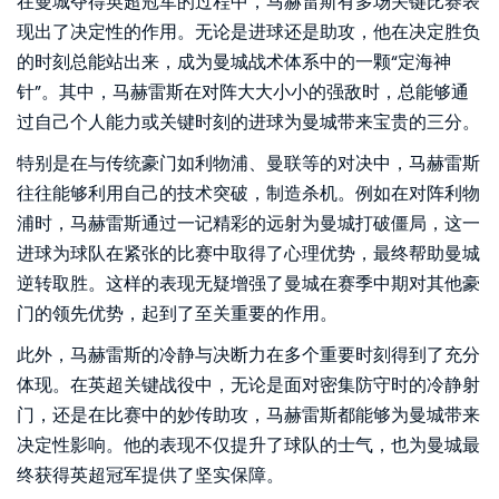
在曼城夺得英超冠军的过程中，马赫雷斯有多场关键比赛表
现出了决定性的作用。无论是进球还是助攻，他在决定胜负
的时刻总能站出来，成为曼城战术体系中的一颗“定海神
针”。其中，马赫雷斯在对阵大大小小的强敌时，总能够通
过自己个人能力或关键时刻的进球为曼城带来宝贵的三分。
特别是在与传统豪门如利物浦、曼联等的对决中，马赫雷斯
往往能够利用自己的技术突破，制造杀机。例如在对阵利物
浦时，马赫雷斯通过一记精彩的远射为曼城打破僵局，这一
进球为球队在紧张的比赛中取得了心理优势，最终帮助曼城
逆转取胜。这样的表现无疑增强了曼城在赛季中期对其他豪
门的领先优势，起到了至关重要的作用。
此外，马赫雷斯的冷静与决断力在多个重要时刻得到了充分
体现。在英超关键战役中，无论是面对密集防守时的冷静射
门，还是在比赛中的妙传助攻，马赫雷斯都能够为曼城带来
决定性影响。他的表现不仅提升了球队的士气，也为曼城最
终获得英超冠军提供了坚实保障。