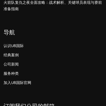
火箭队复仇之夜全面攻略：战术解析、关键球员表现与赛前
准备指南
导航
认识U8国际
经典案例
公司新闻
服务种类
加入U8国际官网