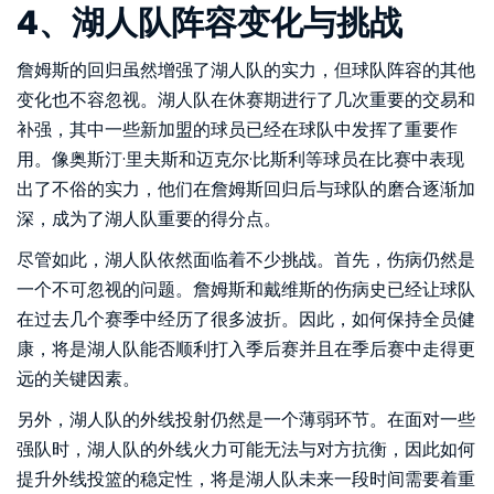
4、湖人队阵容变化与挑战
詹姆斯的回归虽然增强了湖人队的实力，但球队阵容的其他
变化也不容忽视。湖人队在休赛期进行了几次重要的交易和
补强，其中一些新加盟的球员已经在球队中发挥了重要作
用。像奥斯汀·里夫斯和迈克尔·比斯利等球员在比赛中表现
出了不俗的实力，他们在詹姆斯回归后与球队的磨合逐渐加
深，成为了湖人队重要的得分点。
尽管如此，湖人队依然面临着不少挑战。首先，伤病仍然是
一个不可忽视的问题。詹姆斯和戴维斯的伤病史已经让球队
在过去几个赛季中经历了很多波折。因此，如何保持全员健
康，将是湖人队能否顺利打入季后赛并且在季后赛中走得更
远的关键因素。
另外，湖人队的外线投射仍然是一个薄弱环节。在面对一些
强队时，湖人队的外线火力可能无法与对方抗衡，因此如何
提升外线投篮的稳定性，将是湖人队未来一段时间需要着重