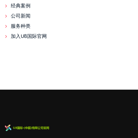
经典案例
公司新闻
服务种类
加入U8国际官网