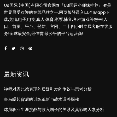
U8国际·(中国)有限公司官网⚽️『U8国际小师妹推荐』,⚽️是
世界最受欢迎的在线品牌之一,网页版登录入口,全站app下
载,竞猜,电子,电竞,真人,体育,彩票,捕鱼,各种游戏等您来!入
口、首页、平台、登陆、官网、二十四小时专属客服在线服
务!全球最安全,最信誉,最公平的平台运营商!
最新资讯
禅师对恩比德表现的质疑引发的争议与思考分析
皇马崛起背后的训练革新与战术调整探秘
球员职业生涯挑战与收入增长的关系及其影响因素分析