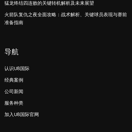
猛龙终结四连败的关键转机解析及未来展望
火箭队复仇之夜全面攻略：战术解析、关键球员表现与赛前
准备指南
导航
认识U8国际
经典案例
公司新闻
服务种类
加入U8国际官网