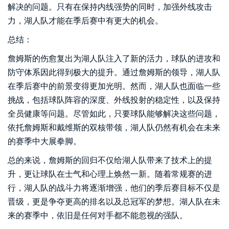
解决的问题。只有在保持内线强势的同时，加强外线攻击
力，湖人队才能在季后赛中有更大的机会。
总结：
詹姆斯的伤愈复出为湖人队注入了新的活力，球队的进攻和
防守体系因此得到极大的提升。通过詹姆斯的领导，湖人队
在季后赛中的前景变得更加光明。然而，湖人队也面临一些
挑战，包括球队阵容的深度、外线投射的稳定性，以及保持
全员健康等问题。尽管如此，只要球队能够解决这些问题，
依托詹姆斯和戴维斯的双核带领，湖人队仍然有机会在未来
的赛季中大展拳脚。
总的来说，詹姆斯的回归不仅给湖人队带来了技术上的提
升，更让球队在士气和心理上焕然一新。随着常规赛的进
行，湖人队的战斗力将逐渐增强，他们的季后赛目标不仅是
晋级，更是争夺更高的排名以及总冠军的梦想。湖人队在未
来的赛季中，依旧是任何对手都不能忽视的强队。