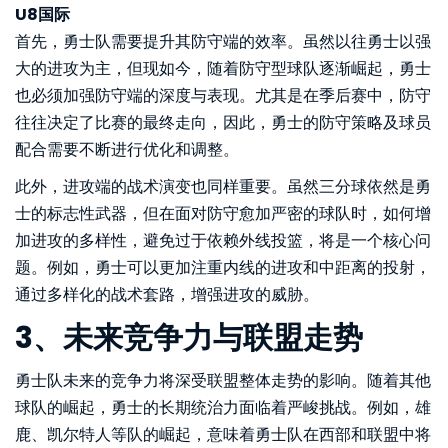
U8国际
首先，勇士队需要提升其防守端的效率。虽然以往勇士以强
大的进攻为主，但现如今，随着防守型球队逐渐崛起，勇士
也必须加强防守端的深度与表现。尤其是在季后赛中，防守
往往决定了比赛的最终走向，因此，勇士的防守策略及球员
配合需要不断进行优化和调整。
此外，进攻端的战术演变也同样重要。虽然三分球依然是勇
士的标志性武器，但在面对防守愈加严密的球队时，如何增
加进攻的多样性，避免过于依赖外线投篮，将是一个核心问
题。例如，勇士可以更加注重内线的进攻和中距离的投射，
通过多样化的战术套路，增强进攻的威胁。
3、未来竞争力与联盟走势
勇士队未来的竞争力将深受联盟整体走势的影响。随着其他
球队的崛起，勇士的长期统治力面临着严峻挑战。例如，雄
鹿、凯尔特人等队的崛起，意味着勇士队在西部和联盟中将