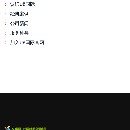
认识U8国际
经典案例
公司新闻
服务种类
加入U8国际官网