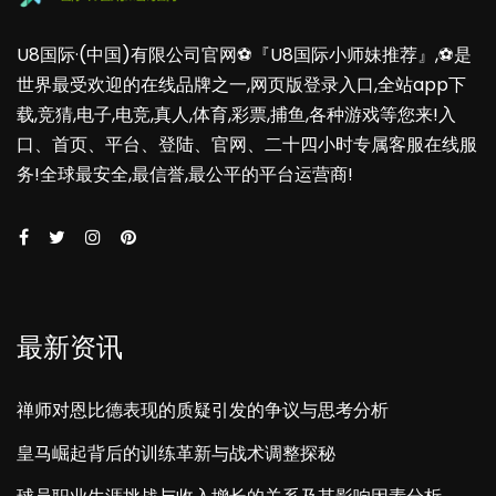
U8国际·(中国)有限公司官网⚽️『U8国际小师妹推荐』,⚽️是
世界最受欢迎的在线品牌之一,网页版登录入口,全站app下
载,竞猜,电子,电竞,真人,体育,彩票,捕鱼,各种游戏等您来!入
口、首页、平台、登陆、官网、二十四小时专属客服在线服
务!全球最安全,最信誉,最公平的平台运营商!
最新资讯
禅师对恩比德表现的质疑引发的争议与思考分析
皇马崛起背后的训练革新与战术调整探秘