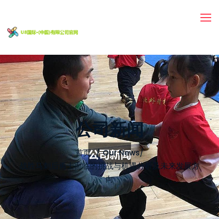
公司新闻
首页
Our News
/
战胜马刺后勇士面临的挑战与机遇分析及未来发展方
向