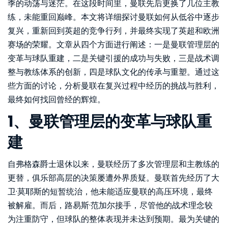
季的动荡与迷茫。在这段时间里，曼联先后更换了几位主教
练，未能重回巅峰。本文将详细探讨曼联如何从低谷中逐步
复兴，重新回到英超的竞争行列，并最终实现了英超和欧洲
赛场的荣耀。文章从四个方面进行阐述：一是曼联管理层的
变革与球队重建，二是关键引援的成功与失败，三是战术调
整与教练体系的创新，四是球队文化的传承与重塑。通过这
些方面的讨论，分析曼联在复兴过程中经历的挑战与胜利，
最终如何找回曾经的辉煌。
1、曼联管理层的变革与球队重
建
自弗格森爵士退休以来，曼联经历了多次管理层和主教练的
更替，俱乐部高层的决策屡遭外界质疑。曼联首先经历了大
卫·莫耶斯的短暂统治，他未能适应曼联的高压环境，最终
被解雇。而后，路易斯·范加尔接手，尽管他的战术理念较
为注重防守，但球队的整体表现并未达到预期。最为关键的