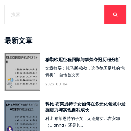
最新文章
穆勒欧冠征程回顾与辉煌夺冠历程分析
文章摘要：托马斯·穆勒，这位德国足球的“常
青树”，自他首次亮...
2026-08-04
科比·布莱恩特子女如何在多元化领域中发
掘潜力与实现自我成长
科比·布莱恩特的子女，无论是女儿吉安娜
（Gianna）还是其...