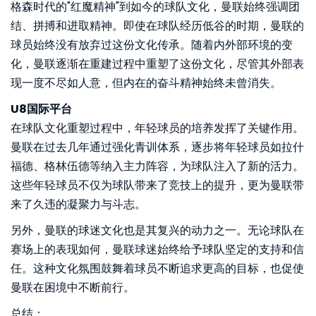
格森时代的"红魔精神"到如今的球队文化，曼联始终强调团
结、拼搏和进取精神。即使在球队经历低谷的时期，曼联的
球员始终没有放弃过这份文化传承。随着内外部环境的变
化，曼联逐渐在重建过程中重塑了这份文化，尽管其外部表
现一度不尽如人意，但内在的奋斗精神始终未曾消失。
U8国际平台
在球队文化重塑过程中，年轻球员的培养发挥了关键作用。
曼联在过去几年通过强化青训体系，逐步将年轻球员如拉什
福德、格林伍德等纳入主力阵容，为球队注入了新的活力。
这些年轻球员不仅为球队带来了竞技上的提升，更为曼联带
来了久违的凝聚力与斗志。
另外，曼联的球迷文化也是其复兴的动力之一。无论球队在
赛场上的表现如何，曼联球迷始终给予球队坚定的支持和信
任。这种文化氛围鼓舞着球员不断追求更高的目标，也促使
曼联在困境中不断前行。
总结：