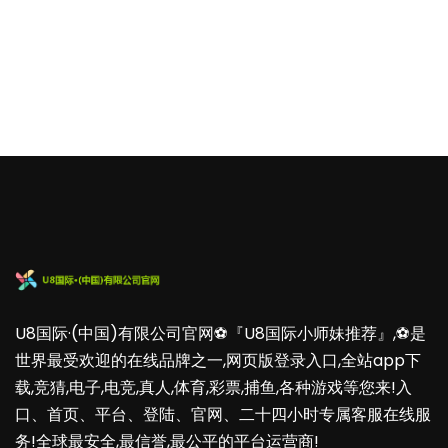
U8国际·(中国)有限公司官网⚽️『U8国际小师妹推荐』,⚽️是
世界最受欢迎的在线品牌之一,网页版登录入口,全站app下
载,竞猜,电子,电竞,真人,体育,彩票,捕鱼,各种游戏等您来!入
口、首页、平台、登陆、官网、二十四小时专属客服在线服
务!全球最安全,最信誉,最公平的平台运营商!