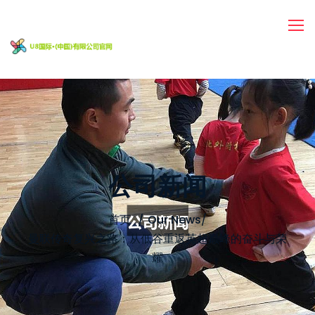
公司新闻
首页
Our News
/
曼联传奇复兴之路：从低谷重返英超巅峰的奋斗与荣
耀