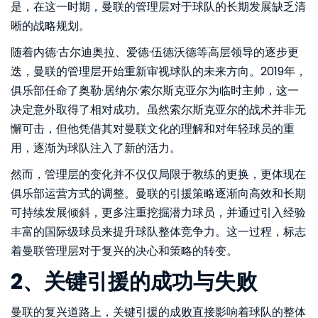
是，在这一时期，曼联的管理层对于球队的长期发展缺乏清
晰的战略规划。
随着内德·古尔迪奥拉、爱德·伍德沃德等高层领导的逐步更
迭，曼联的管理层开始重新审视球队的未来方向。2019年，
俱乐部任命了奥勒·居纳尔·索尔斯克亚尔为临时主帅，这一
决定意外取得了相对成功。虽然索尔斯克亚尔的战术并非无
懈可击，但他凭借其对曼联文化的理解和对年轻球员的重
用，逐渐为球队注入了新的活力。
然而，管理层的变化并不仅仅局限于教练的更换，更体现在
俱乐部运营方式的调整。曼联的引援策略逐渐向高效和长期
可持续发展倾斜，更多注重挖掘潜力球员，并通过引入经验
丰富的国际级球员来提升球队整体竞争力。这一过程，标志
着曼联管理层对于复兴的决心和策略的转变。
2、关键引援的成功与失败
曼联的复兴道路上，关键引援的成败直接影响着球队的整体