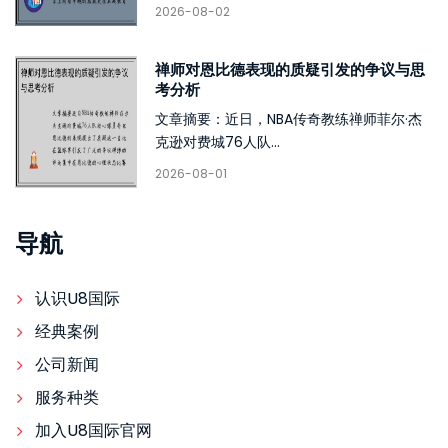
2026-08-02
禅师对恩比德表现的质疑引发的争议与思
考分析
文章摘要：近日，NBA传奇教练禅师菲尔·杰
克逊对费城76人队...
2026-08-01
导航
认识U8国际
经典案例
公司新闻
服务种类
加入U8国际官网